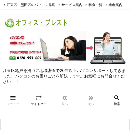
江東区、墨田区のパソコン修理
サービス案内
料金一覧
業者案内
アクセス
お問合せ
サイトマップ
個人情報保護方針
Facebook
江東区亀戸を拠点に地域密着で20年以上パソコンサポートしてきま
した、パソコンのお困りごとを解決します。お気軽にお問合せくだ
さい！！





メニュー
サイドバー
前へ
次へ
検索