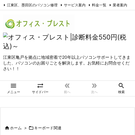
江東区、墨田区のパソコン修理
サービス案内
料金一覧
業者案内
アクセス
お問合せ
サイトマップ
個人情報保護方針
Facebook
江東区亀戸を拠点に地域密着で20年以上パソコンサポートしてきま
した、パソコンのお困りごとを解決します。お気軽にお問合せくだ
さい！！





メニュー
サイドバー
前へ
次へ
検索

ホーム
>

キーボード関連