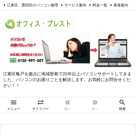
江東区、墨田区のパソコン修理
サービス案内
料金一覧
業者案内
アクセス
お問合せ
サイトマップ
個人情報保護方針
Facebook
江東区亀戸を拠点に地域密着で20年以上パソコンサポートしてきま
した、パソコンのお困りごとを解決します。お気軽にお問合せくだ
さい！！





メニュー
サイドバー
前へ
次へ
検索