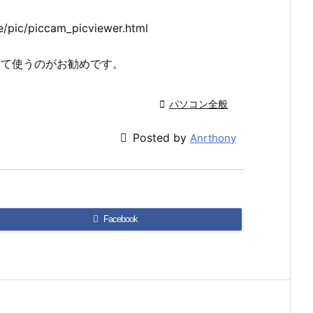
re/pic/piccam_picviewer.html
して使うのがお勧めです。

パソコン全般

Posted by
Anrthony
Facebook