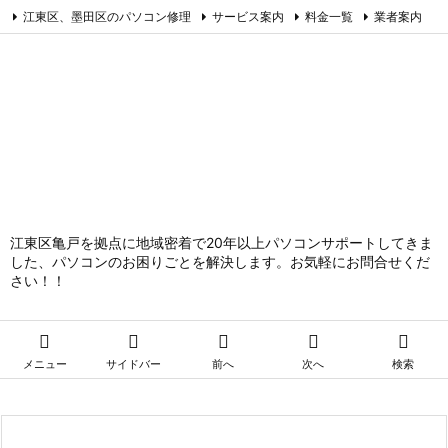
江東区、墨田区のパソコン修理
サービス案内
料金一覧
業者案内
アクセス
お問合せ
サイトマップ
個人情報保護方針
Facebook
江東区亀戸を拠点に地域密着で20年以上パソコンサポートしてきま
した、パソコンのお困りごとを解決します。お気軽にお問合せくだ
さい！！





メニュー
サイドバー
前へ
次へ
検索