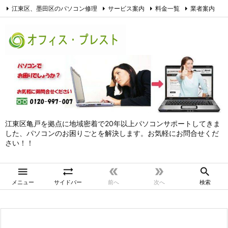
江東区、墨田区のパソコン修理
サービス案内
料金一覧
業者案内
アクセス
お問合せ
サイトマップ
個人情報保護方針
Facebook
江東区亀戸を拠点に地域密着で20年以上パソコンサポートしてきま
した、パソコンのお困りごとを解決します。お気軽にお問合せくだ
さい！！





メニュー
サイドバー
前へ
次へ
検索