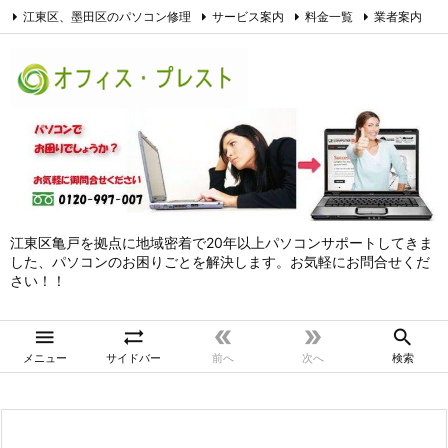
江東区、墨田区のパソコン修理
サービス案内
料金一覧
業者案内
アクセス
お問合せ
サイトマップ
個人情報保護方針
Facebook
江東区亀戸を拠点に地域密着で20年以上パソコンサポートしてきま
した、パソコンのお困りごとを解決します。お気軽にお問合せくだ
さい！！





メニュー
サイドバー
前へ
次へ
検索