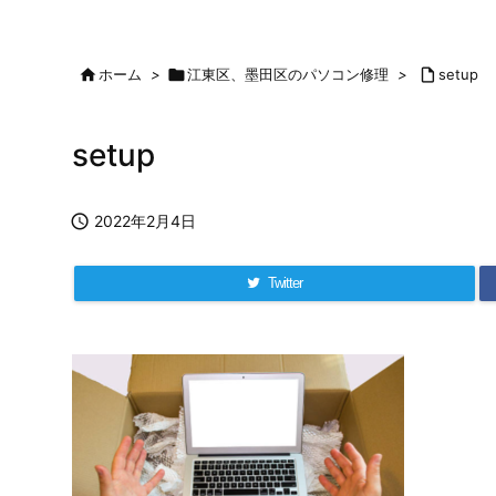

ホーム
>

江東区、墨田区のパソコン修理
>

setup
setup

2022年2月4日
Twitter