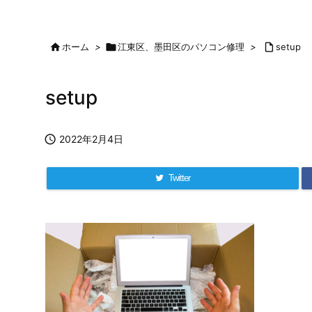

ホーム
>

江東区、墨田区のパソコン修理
>

setup
setup

2022年2月4日
Twitter